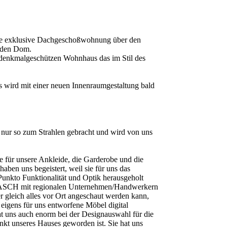
 eine exklusive Dachgeschoßwohnung über den
f den Dom.
 denkmalgeschützen Wohnhaus das im Stil des
s wird mit einer neuen Innenraumgestaltung bald
 nur so zum Strahlen gebracht und wird von uns
e für unsere Ankleide, die Garderobe und die
aben uns begeistert, weil sie für uns das
unkto Funktionalität und Optik herausgeholt
 SASCH mit regionalen Unternehmen/Handwerkern
 gleich alles vor Ort angeschaut werden kann,
eigens für uns entworfene Möbel digital
at uns auch enorm bei der Designauswahl für die
nkt unseres Hauses geworden ist. Sie hat uns